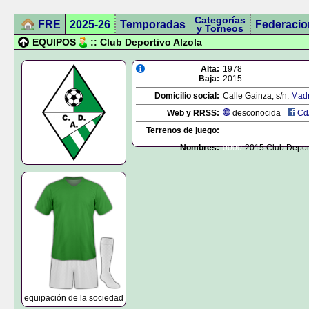
Categorías
FRE
2025-26
Temporadas
Federacio
y Torneos
EQUIPOS
:: Club Deportivo Alzola
Alta:
1978
Baja:
2015
Domicilio social:
Calle Gainza, s/n.
Madr
Web y RRSS:
desconocida
Cd
Terrenos de juego:
Nombres:
0000
-2015 Club Deport
equipación de la sociedad