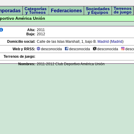
Terrenos
Categorías
Sociedades
mporadas
Federaciones
de juego
y Torneos
y Equipos
eportivo América Unión
Alta:
2011
Baja:
2012
Domicilio social:
Calle de las Islas Marshall, 1, bajo B.
Madrid
(
Madrid
)
Web y RRSS:
desconocida
desconocida
desconocida
desc
Terrenos de juego:
Nombres:
2011-2012 Club Deportivo América Unión