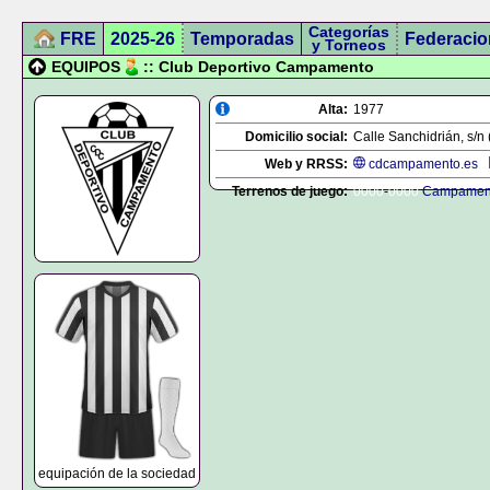
Categorías
FRE
2025-26
Temporadas
Federacio
y Torneos
EQUIPOS
:: Club Deportivo Campamento
Alta:
1977
Domicilio social:
Calle Sanchidrián, s/n
Web y RRSS:
cdcampamento.es
Terrenos de juego:
0000
-
0000
Campamen
equipación de la sociedad