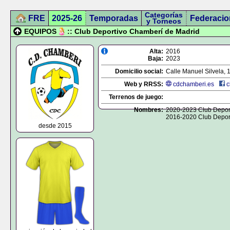
Categorías
FRE
2025-26
Temporadas
Federacio
y Torneos
EQUIPOS
:: Club Deportivo Chamberí de Madrid
Alta:
2016
Baja:
2023
Domicilio social:
Calle Manuel Silvela, 1
Web y RRSS:
cdchamberi.es
c
Terrenos de juego:
Nombres:
2020-2023 Club Depor
2016-2020 Club Depor
desde 2015