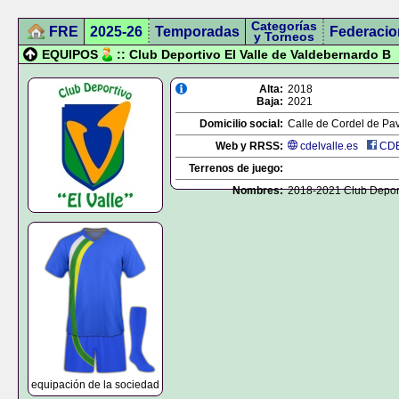
Categorías
FRE
2025-26
Temporadas
Federacio
y Torneos
EQUIPOS
:: Club Deportivo El Valle de Valdebernardo B
Alta:
2018
Baja:
2021
Domicilio social:
Calle de Cordel de Pa
Web y RRSS:
cdelvalle.es
CDE
Terrenos de juego:
Nombres:
2018-2021 Club Deport
equipación de la sociedad