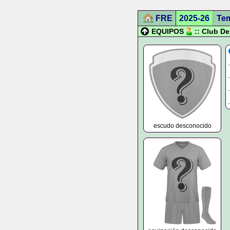
FRE
2025-26
Te
EQUIPOS
:: Club D
escudo desconocido