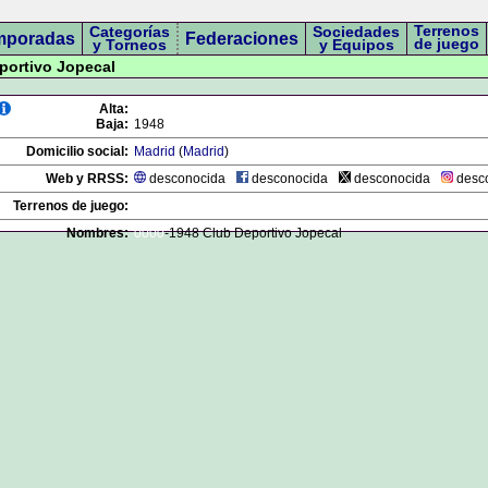
Terrenos
Categorías
Sociedades
mporadas
Federaciones
de juego
y Torneos
y Equipos
eportivo Jopecal
Alta:
Baja:
1948
Domicilio social:
Madrid
(
Madrid
)
Web y RRSS:
desconocida
desconocida
desconocida
desc
Terrenos de juego:
Nombres:
0000
-1948 Club Deportivo Jopecal