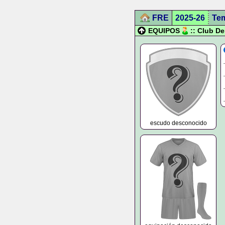
FRE
2025-26
Te
EQUIPOS
:: Club D
escudo desconocido