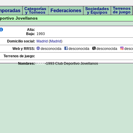
Terrenos
Categorías
Sociedades
mporadas
Federaciones
de juego
y Torneos
y Equipos
eportivo Jovellanos
Alta:
Baja:
1993
Domicilio social:
Madrid
(
Madrid
)
Web y RRSS:
desconocida
desconocida
desconocida
desc
Terrenos de juego:
Nombres:
0000
-1993 Club Deportivo Jovellanos