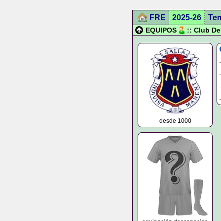
FRE
2025-26
Te
EQUIPOS
:: Club D
desde 1000