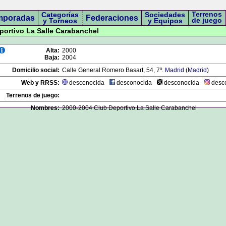
Terrenos
Categorías
Sociedades
mporadas
Federaciones
de juego
y Torneos
y Equipos
eportivo La Salle Carabanchel
Alta:
2000
Baja:
2004
Domicilio social:
Calle General Romero Basart, 54, 7º.
Madrid
(
Madrid
)
Web y RRSS:
desconocida
desconocida
desconocida
desc
Terrenos de juego:
Nombres:
2000-2004 Club Deportivo La Salle Carabanchel