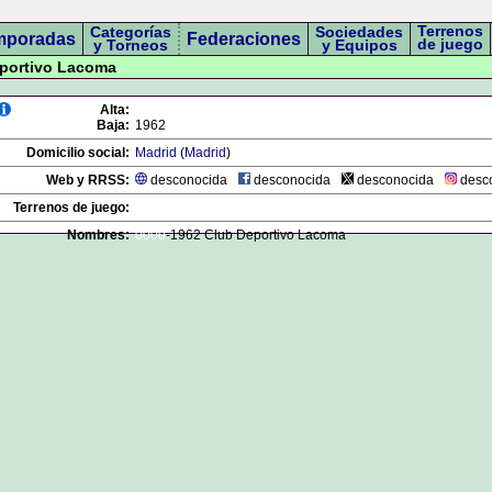
Terrenos
Categorías
Sociedades
mporadas
Federaciones
de juego
y Torneos
y Equipos
eportivo Lacoma
Alta:
Baja:
1962
Domicilio social:
Madrid
(
Madrid
)
Web y RRSS:
desconocida
desconocida
desconocida
desc
Terrenos de juego:
Nombres:
0000
-1962 Club Deportivo Lacoma