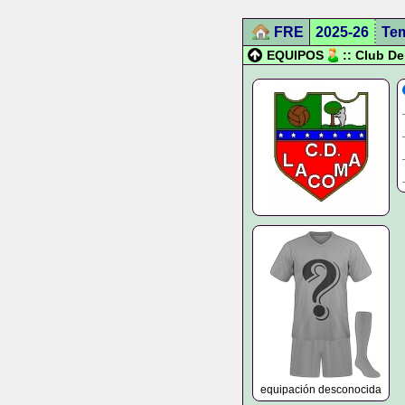
FRE
2025-26
Te
EQUIPOS
:: Club D
equipación desconocida