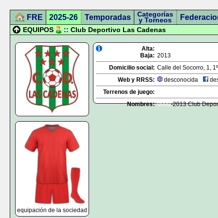
Categorías
FRE
2025-26
Temporadas
Federacio
y Torneos
EQUIPOS
:: Club Deportivo Las Cadenas
Alta:
Baja:
2013
Domicilio social:
Calle del Socorro, 1, 1
Web y RRSS:
desconocida
des
Terrenos de juego:
Nombres:
0000
-2013 Club Depor
equipación de la sociedad