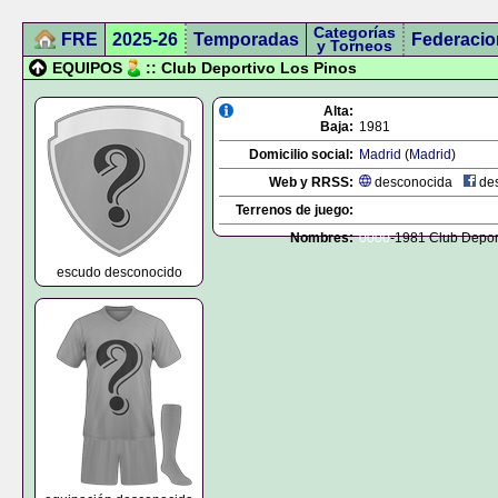
Categorías
FRE
2025-26
Temporadas
Federacio
y Torneos
EQUIPOS
:: Club Deportivo Los Pinos
Alta:
Baja:
1981
Domicilio social:
Madrid
(
Madrid
)
Web y RRSS:
desconocida
des
Terrenos de juego:
Nombres:
0000
-1981 Club Depor
escudo desconocido