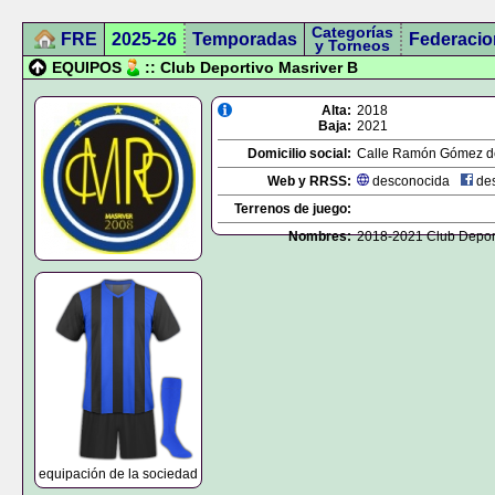
Categorías
FRE
2025-26
Temporadas
Federacio
y Torneos
EQUIPOS
:: Club Deportivo Masriver B
Alta:
2018
Baja:
2021
Domicilio social:
Calle Ramón Gómez de
Web y RRSS:
desconocida
des
Terrenos de juego:
Nombres:
2018-2021 Club Deport
equipación de la sociedad