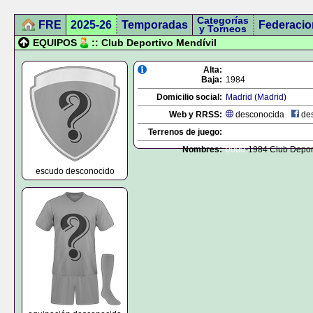
Categorías
FRE
2025-26
Temporadas
Federacio
y Torneos
EQUIPOS
:: Club Deportivo Mendívil
Alta:
Baja:
1984
Domicilio social:
Madrid
(
Madrid
)
Web y RRSS:
desconocida
des
Terrenos de juego:
Nombres:
0000
-1984 Club Depor
escudo desconocido