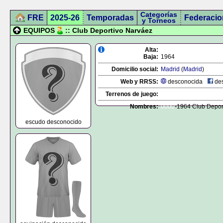
Categorías
FRE
2025-26
Temporadas
Federacio
y Torneos
EQUIPOS
:: Club Deportivo Narváez
Alta:
Baja:
1964
Domicilio social:
Madrid
(
Madrid
)
Web y RRSS:
desconocida
des
Terrenos de juego:
Nombres:
0000
-1964 Club Depor
escudo desconocido