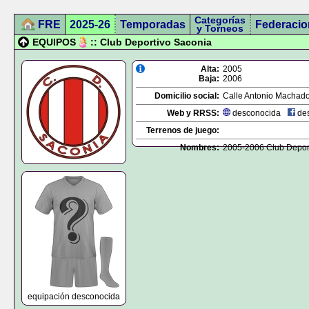
Categorías
FRE
2025-26
Temporadas
Federacio
y Torneos
EQUIPOS
:: Club Deportivo Saconia
Alta:
2005
Baja:
2006
Domicilio social:
Calle Antonio Machado,
Web y RRSS:
desconocida
des
Terrenos de juego:
Nombres:
2005-2006 Club Depor
equipación desconocida