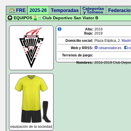
Categorías
FRE
2025-26
Temporadas
Federacio
y Torneos
EQUIPOS
:: Club Deportivo San Viator B
Alta:
2016
Baja:
2019
Domicilio social:
Plaza Elíptica, 2.
Madri
Web y RRSS:
cdsanviator.es
c
Terrenos de juego:
Nombres:
2016-2019 Club Deport
equipación de la sociedad