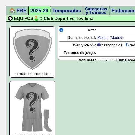
Categorías
FRE
2025-26
Temporadas
Federacio
y Torneos
EQUIPOS
:: Club Deportivo Tovilena
Alta:
Domicilio social:
Madrid
(
Madrid
)
Web y RRSS:
desconocida
des
Terrenos de juego:
Nombres:
0000
-
0000
Club Deport
escudo desconocido