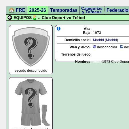
Categorías
FRE
2025-26
Temporadas
Federacio
y Torneos
EQUIPOS
:: Club Deportivo Trébol
Alta:
Baja:
1973
Domicilio social:
Madrid
(
Madrid
)
Web y RRSS:
desconocida
des
Terrenos de juego:
Nombres:
0000
-1973 Club Depor
escudo desconocido