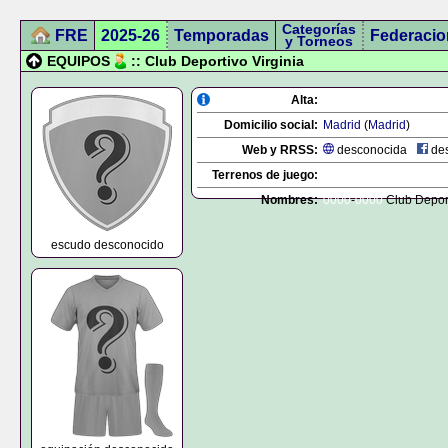
Categorías
FRE
2025-26
Temporadas
Federacio
y Torneos
EQUIPOS
:: Club Deportivo Virginia
Alta:
Domicilio social:
Madrid
(
Madrid
)
Web y RRSS:
desconocida
des
Terrenos de juego:
Nombres:
0000
-
0000
Club Deport
escudo desconocido