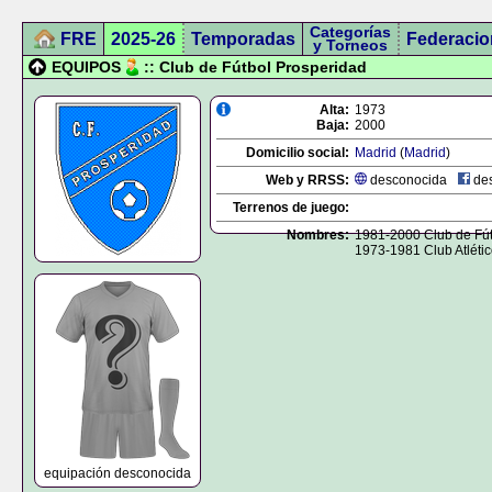
Categorías
FRE
2025-26
Temporadas
Federacio
y Torneos
EQUIPOS
:: Club de Fútbol Prosperidad
Alta:
1973
Baja:
2000
Domicilio social:
Madrid
(
Madrid
)
Web y RRSS:
desconocida
des
Terrenos de juego:
Nombres:
1981-2000 Club de Fút
1973-1981 Club Atléti
equipación desconocida