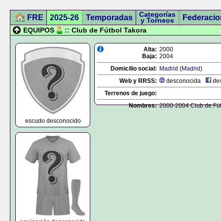
Categorías
FRE
2025-26
Temporadas
Federacio
y Torneos
EQUIPOS
:: Club de Fútbol Takora
Alta:
2000
Baja:
2004
Domicilio social:
Madrid
(
Madrid
)
Web y RRSS:
desconocida
des
Terrenos de juego:
Nombres:
2000-2004 Club de Fút
escudo desconocido