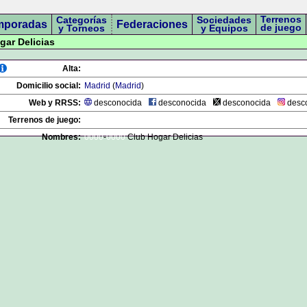
Terrenos
Categorías
Sociedades
mporadas
Federaciones
de juego
y Torneos
y Equipos
gar Delicias
Alta:
Domicilio social:
Madrid
(
Madrid
)
Web y RRSS:
desconocida
desconocida
desconocida
desc
Terrenos de juego:
Nombres:
0000
-
0000
Club Hogar Delicias