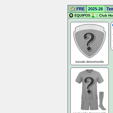
FRE
2025-26
Te
EQUIPOS
:: Club Ho
escudo desconocido