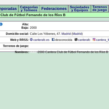
Terrenos
Categorías
Sociedades
mporadas
Federaciones
de juego
y Torneos
y Equipos
a Club de Fútbol Fernando de los Ríos B
Alta:
Baja:
2000
Domicilio social:
Calle Los Yébenes, 47.
Madrid
(
Madrid
)
Web y RRSS:
canterafc.es
desconocida
canterafc
cantera_f
Terrenos de juego:
Nombres:
0000
-2000 Cantera Club de Fútbol Fernando de los Ríos B