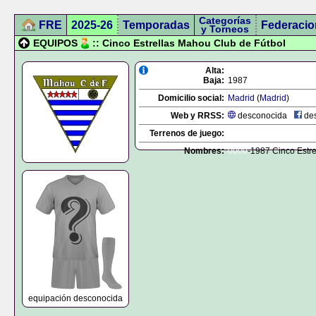
Categorías
FRE
2025-26
Temporadas
Federacio
y Torneos
EQUIPOS
:: Cinco Estrellas Mahou Club de Fútbol
Alta:
Baja:
1987
Domicilio social:
Madrid
(
Madrid
)
Web y RRSS:
desconocida
des
Terrenos de juego:
Nombres:
0000
-1987 Cinco Estr
equipación desconocida