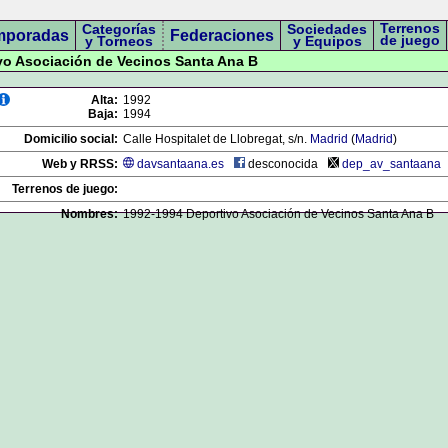
Terrenos
Categorías
Sociedades
mporadas
Federaciones
de juego
y Torneos
y Equipos
ivo Asociación de Vecinos Santa Ana B
Alta:
1992
Baja:
1994
Domicilio social:
Calle Hospitalet de Llobregat, s/n.
Madrid
(
Madrid
)
Web y RRSS:
davsantaana.es
desconocida
dep_av_santaana
Terrenos de juego:
Nombres:
1992-1994 Deportivo Asociación de Vecinos Santa Ana B