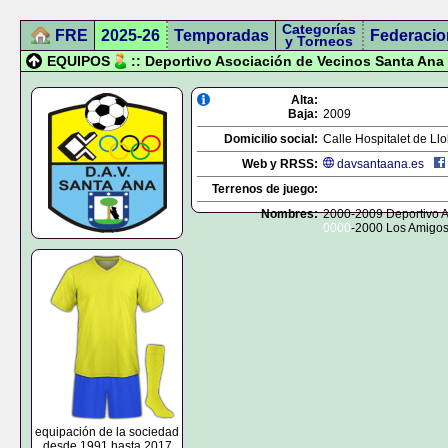
Categorías
FRE
2025-26
Temporadas
Federacio
y Torneos
EQUIPOS
:: Deportivo Asociación de Vecinos Santa Ana
Alta:
Baja:
2009
Domicilio social:
Calle Hospitalet de Llo
Web y RRSS:
davsantaana.es
Terrenos de juego:
Nombres:
2000-2009 Deportivo A
0000
-2000 Los Amigos
equipación de la sociedad
desde 1991 hasta 2017