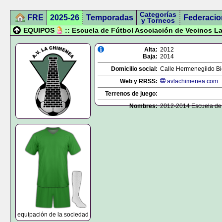
Categorías
FRE
2025-26
Temporadas
Federacio
y Torneos
EQUIPOS
:: Escuela de Fútbol Asociación de Vecinos 
Alta:
2012
Baja:
2014
Domicilio social:
Calle Hermenegildo Bie
Web y RRSS:
avlachimenea.com
Terrenos de juego:
Nombres:
2012-2014 Escuela de 
equipación de la sociedad