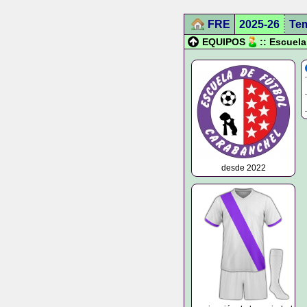
FRE
2025-26
Te
EQUIPOS
:: Escuel
desde 2022