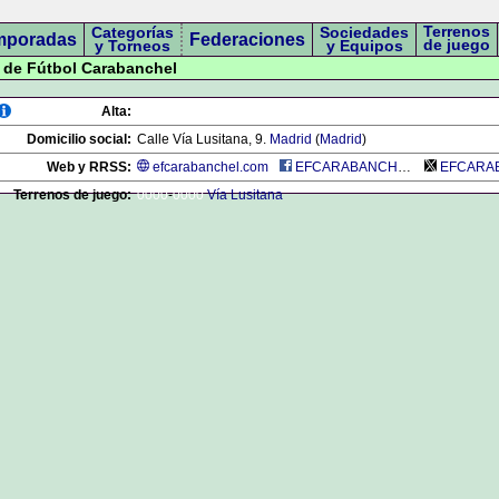
Terrenos
Categorías
Sociedades
mporadas
Federaciones
de juego
y Torneos
y Equipos
a de Fútbol Carabanchel
Alta:
Domicilio social:
Calle Vía Lusitana, 9.
Madrid
(
Madrid
)
Web y RRSS:
efcarabanchel.com
EFCARABANCHEL
EFCARAB
Terrenos de juego:
0000
-
0000
Vía Lusitana