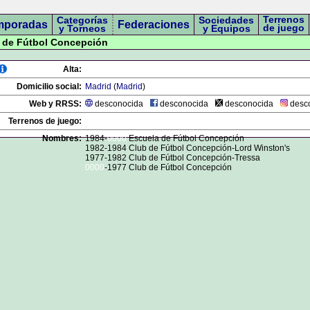
Terrenos
Categorías
Sociedades
mporadas
Federaciones
de juego
y Torneos
y Equipos
a de Fútbol Concepción
Alta:
Domicilio social:
Madrid
(
Madrid
)
Web y RRSS:
desconocida
desconocida
desconocida
desc
Terrenos de juego:
Nombres:
1984-
0000
Escuela de Fútbol Concepción
1982-1984 Club de Fútbol Concepción-Lord Winston's
1977-1982 Club de Fútbol Concepción-Tressa
0000
-1977 Club de Fútbol Concepción