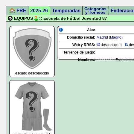
Categorías
FRE
2025-26
Temporadas
Federacio
y Torneos
EQUIPOS
:: Escuela de Fútbol Juventud 87
Alta:
Domicilio social:
Madrid
(
Madrid
)
Web y RRSS:
desconocida
des
Terrenos de juego:
Nombres:
0000
-
0000
Escuela de 
escudo desconocido