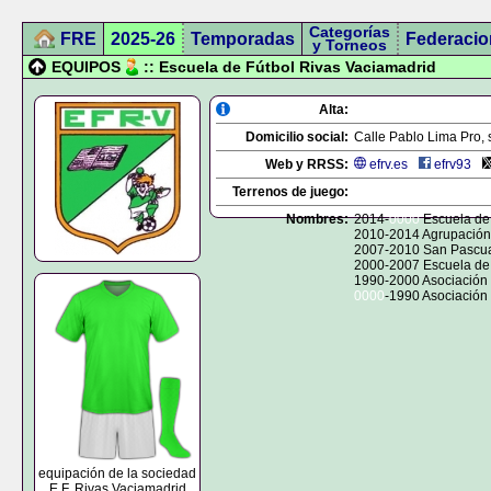
Categorías
FRE
2025-26
Temporadas
Federacio
y Torneos
EQUIPOS
:: Escuela de Fútbol Rivas Vaciamadrid
Alta:
Domicilio social:
Calle Pablo Lima Pro, 
Web y RRSS:
efrv.es
efrv93
Terrenos de juego:
Nombres:
2014-
0000
Escuela de 
2010-2014 Agrupación 
2007-2010 San Pascual
2000-2007 Escuela de
1990-2000 Asociación
0000
-1990 Asociación 
equipación de la sociedad
E.F. Rivas Vaciamadrid