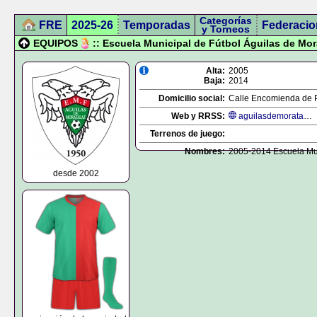
Categorías
FRE
2025-26
Temporadas
Federacio
y Torneos
EQUIPOS
:: Escuela Municipal de Fútbol Águilas de Mor
Alta:
2005
Baja:
2014
Domicilio social:
Calle Encomienda de P
Web y RRSS:
aguilasdemoratalaz.com
Terrenos de juego:
Nombres:
2005-2014 Escuela Mun
desde 2002