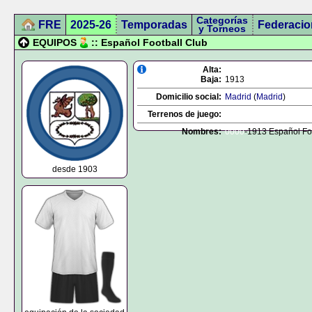
Categorías
FRE
2025-26
Temporadas
Federacio
y Torneos
EQUIPOS
:: Español Football Club
Alta:
Baja:
1913
Domicilio social:
Madrid
(
Madrid
)
Terrenos de juego:
Nombres:
0000
-1913 Español Fo
desde 1903