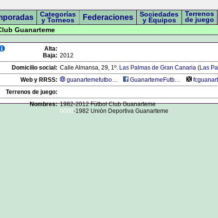
Terrenos
Categorías
Sociedades
mporadas
Federaciones
de juego
y Torneos
y Equipos
 Club Guanarteme
Alta:
Baja:
2012
Domicilio social:
Calle Almansa, 29, 1º.
Las Palmas de Gran Canaria
(
Las P
Web y RRSS:
guanartemefutbolclub.jimdo.com
GuanartemeFutbolClub
fcguanar
Terrenos de juego:
Nombres:
1982-2012 Fútbol Club Guanarteme
0000
-1982 Unión Deportiva Guanarteme