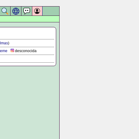
almas
)
teme
desconocida