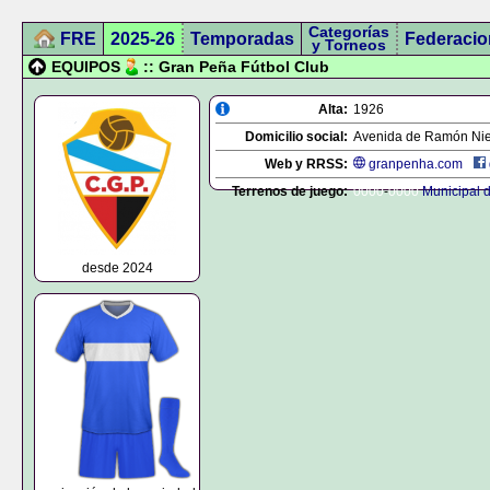
Categorías
FRE
2025-26
Temporadas
Federacio
y Torneos
EQUIPOS
:: Gran Peña Fútbol Club
Alta:
1926
Domicilio social:
Avenida de Ramón Nie
Web y RRSS:
granpenha.com
Terrenos de juego:
0000
-
0000
Municipal d
desde 2024