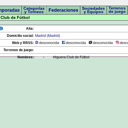
Terrenos
Categorías
Sociedades
mporadas
Federaciones
de juego
y Torneos
y Equipos
a Club de Fútbol
Alta:
Domicilio social:
Madrid
(
Madrid
)
Web y RRSS:
desconocida
desconocida
desconocida
desc
Terrenos de juego:
Nombres:
0000
-
0000
Higuera Club de Fútbol