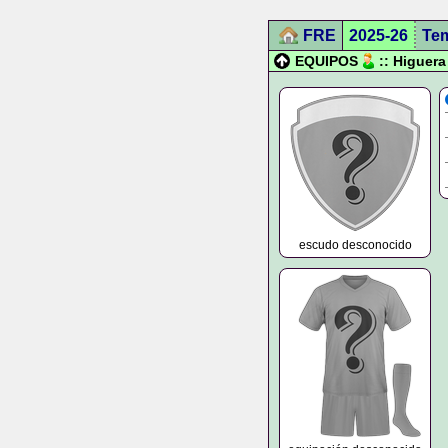
FRE
2025-26
Te
EQUIPOS
:: Higuer
escudo desconocido