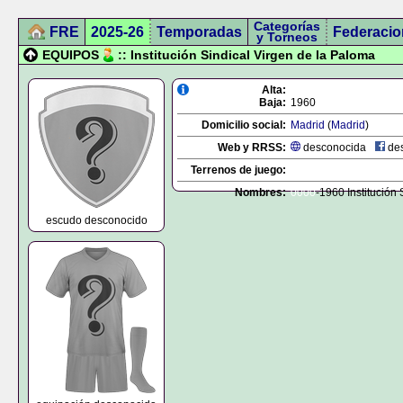
Categorías
FRE
2025-26
Temporadas
Federacio
y Torneos
EQUIPOS
:: Institución Sindical Virgen de la Paloma
Alta:
Baja:
1960
Domicilio social:
Madrid
(
Madrid
)
Web y RRSS:
desconocida
des
Terrenos de juego:
Nombres:
0000
-1960 Institución
escudo desconocido