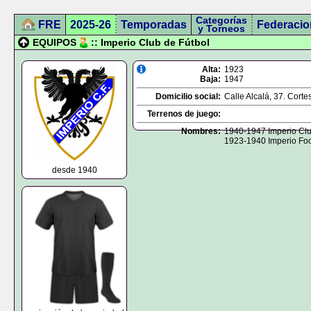
Categorías
FRE
2025-26
Temporadas
Federacio
y Torneos
EQUIPOS
:: Imperio Club de Fútbol
Alta:
1923
Baja:
1947
Domicilio social:
Calle Alcalá, 37. Corte
Terrenos de juego:
Nombres:
1940-1947 Imperio Clu
1923-1940 Imperio Foo
desde 1940