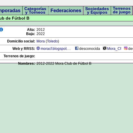
Terrenos
Categorías
Sociedades
mporadas
Federaciones
de juego
y Torneos
y Equipos
lub de Fútbol B
Alta:
2012
Baja:
2022
Domicilio social:
Mora
(
Toledo
)
Web y RRSS:
moracf.blogspot.com.es
desconocida
Mora_Cf
de
Terrenos de juego:
Nombres:
2012-2022 Mora Club de Fútbol B