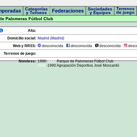
Terrenos
Categorías
Sociedades
mporadas
Federaciones
de juego
y Torneos
y Equipos
 de Palomeras Fútbol Club
Alta:
Domicilio social:
Madrid
(
Madrid
)
Web y RRSS:
desconocida
desconocida
desconocida
desc
Terrenos de juego:
Nombres:
1990-
0000
Parque de Palomeras Fútbol Club
0000
-1990 Agrupación Deportiva José Moscardó