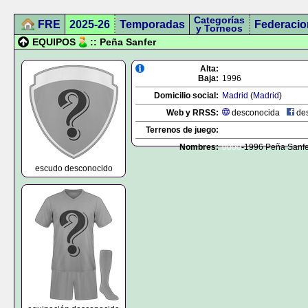
Categorías
FRE
2025-26
Temporadas
Federacio
y Torneos
EQUIPOS
:: Peña Sanfer
Alta:
Baja:
1996
Domicilio social:
Madrid
(
Madrid
)
Web y RRSS:
desconocida
des
Terrenos de juego:
Nombres:
0000
-1996 Peña Sanfe
escudo desconocido