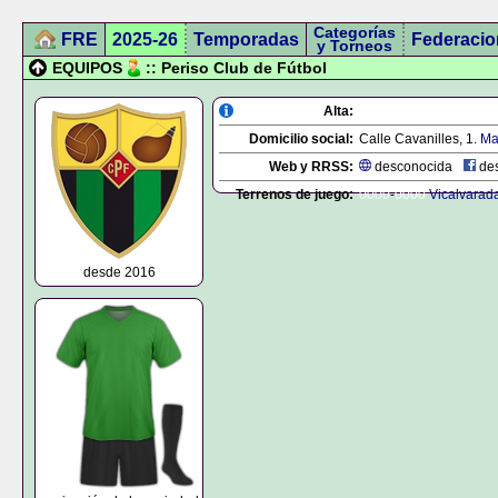
Categorías
FRE
2025-26
Temporadas
Federacio
y Torneos
EQUIPOS
:: Periso Club de Fútbol
Alta:
Domicilio social:
Calle Cavanilles, 1.
Ma
Web y RRSS:
desconocida
des
Terrenos de juego:
0000
-
0000
Vicalvarad
desde 2016