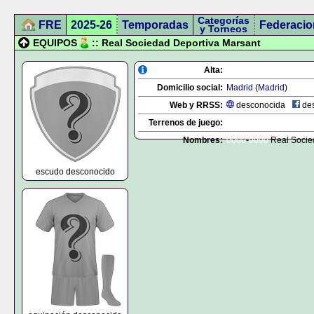
Categorías
FRE
2025-26
Temporadas
Federacio
y Torneos
EQUIPOS
:: Real Sociedad Deportiva Marsant
Alta:
Domicilio social:
Madrid
(
Madrid
)
Web y RRSS:
desconocida
des
Terrenos de juego:
Nombres:
0000
-
0000
Real Socie
escudo desconocido