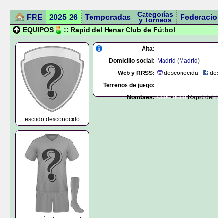
Categorías
FRE
2025-26
Temporadas
Federacio
y Torneos
EQUIPOS
:: Rapid del Henar Club de Fútbol
Alta:
Domicilio social:
Madrid
(
Madrid
)
Web y RRSS:
desconocida
des
Terrenos de juego:
Nombres:
0000
-
0000
Rapid del H
escudo desconocido