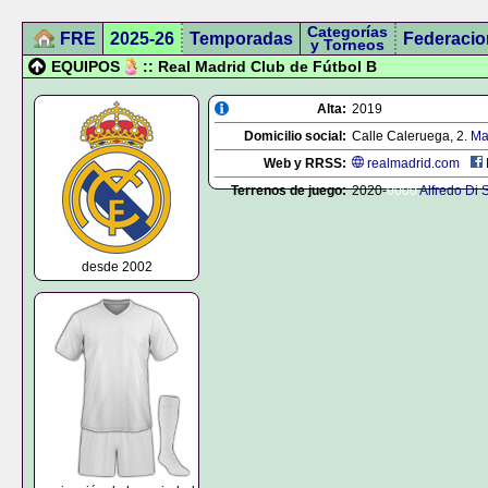
Categorías
FRE
2025-26
Temporadas
Federacio
y Torneos
EQUIPOS
:: Real Madrid Club de Fútbol B
Alta:
2019
Domicilio social:
Calle Caleruega, 2.
Ma
Web y RRSS:
realmadrid.com
Terrenos de juego:
2020-
0000
Alfredo Di 
desde 2002