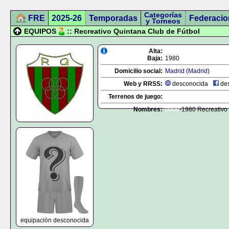
Categorías
FRE
2025-26
Temporadas
Federacio
y Torneos
EQUIPOS
:: Recreativo Quintana Club de Fútbol
Alta:
Baja:
1980
Domicilio social:
Madrid
(
Madrid
)
Web y RRSS:
desconocida
des
Terrenos de juego:
Nombres:
0000
-1980 Recreativo
equipación desconocida