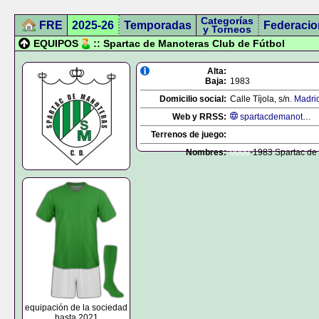
Categorías
FRE
2025-26
Temporadas
Federacio
y Torneos
EQUIPOS
:: Spartac de Manoteras Club de Fútbol
Alta:
Baja:
1983
Domicilio social:
Calle Tíjola, s/n.
Madri
Web y RRSS:
spartacdemanoteras.com
Terrenos de juego:
Nombres:
0000
-1983 Spartac de
equipación de la sociedad
hasta 2021