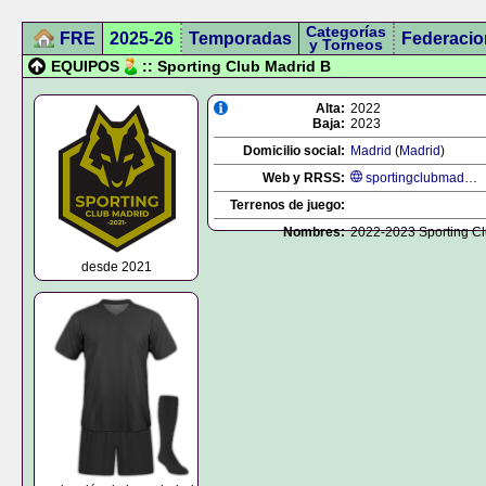
Categorías
FRE
2025-26
Temporadas
Federacio
y Torneos
EQUIPOS
:: Sporting Club Madrid B
Alta:
2022
Baja:
2023
Domicilio social:
Madrid
(
Madrid
)
Web y RRSS:
sportingclubmadrid.com
Terrenos de juego:
Nombres:
2022-2023 Sporting Cl
desde 2021