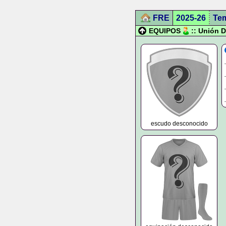
FRE
2025-26
Te
EQUIPOS
:: Unión 
escudo desconocido