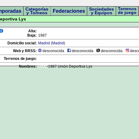
Terrenos
Categorías
Sociedades
mporadas
Federaciones
de juego
y Torneos
y Equipos
Deportiva Lys
Alta:
Baja:
1987
Domicilio social:
Madrid
(
Madrid
)
Web y RRSS:
desconocida
desconocida
desconocida
desc
Terrenos de juego:
Nombres:
0000
-1987 Unión Deportiva Lys