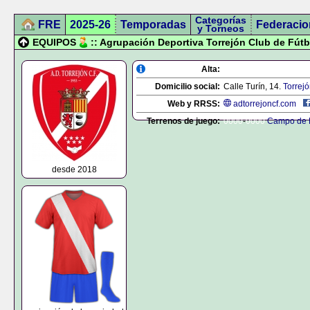
Categorías
FRE
2025-26
Temporadas
Federacio
y Torneos
EQUIPOS
:: Agrupación Deportiva Torrejón Club de Fútb
Alta:
Domicilio social:
Calle Turín, 14.
Torrej
Web y RRSS:
adtorrejoncf.com
Terrenos de juego:
0000
-
0000
Campo de F
desde 2018